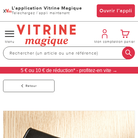
L’application Vitrine Magique
x
Ouvrir l’appli
Téléchargez l’appli maintenant
Changer
Menu
Mon compte
Mon panier
de
navigation
5 € ou 10 € de réduction* - profitez-en vite →
Retour