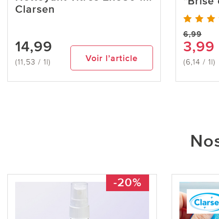
"Brise 
Clarsen
6,99
14,99
3,99
Voir l’article
(11,53 / 1l)
(6,14 / 1l)
Nos
-20%