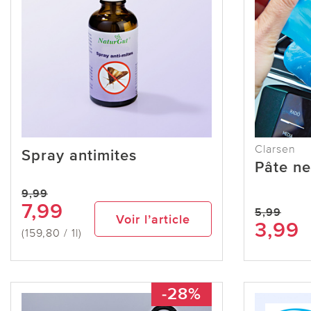
Clarsen
Spray antimites
Pâte ne
9,99
7,99
5,99
Voir l’article
3,99
(159,80 / 1l)
-28%