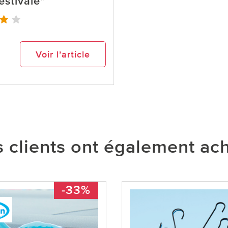
estivale"
Voir l’article
 clients ont également ac
-33%