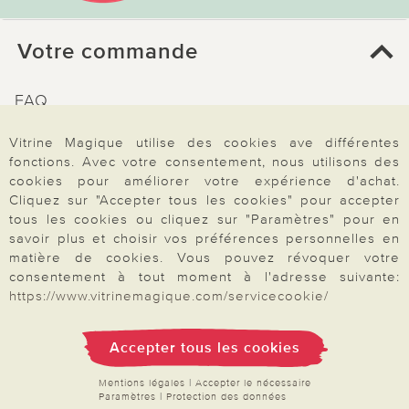
Votre commande
FAQ
Mon compte
Vitrine Magique utilise des cookies ave différentes
Inscription Newsletter
fonctions. Avec votre consentement, nous utilisons des
cookies pour améliorer votre expérience d'achat.
Demande de catalogue
Cliquez sur "Accepter tous les cookies" pour accepter
Données personnelles
tous les cookies ou cliquez sur "Paramètres" pour en
savoir plus et choisir vos préférences personnelles en
Droit de rétractation
matière de cookies. Vous pouvez révoquer votre
Rétractation
consentement à tout moment à l'adresse suivante:
https://www.vitrinemagique.com/servicecookie/
Accepter tous les cookies
Paiement & Livraison
Mentions légales
|
Accepter le nécessaire
Paramètres
|
Protection des données