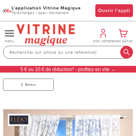
L’application Vitrine Magique
x
Ouvrir l’appli
Téléchargez l’appli maintenant
Changer
Menu
Mon compte
Mon panier
de
navigation
5 € ou 10 € de réduction* - profitez-en vite →
Retour