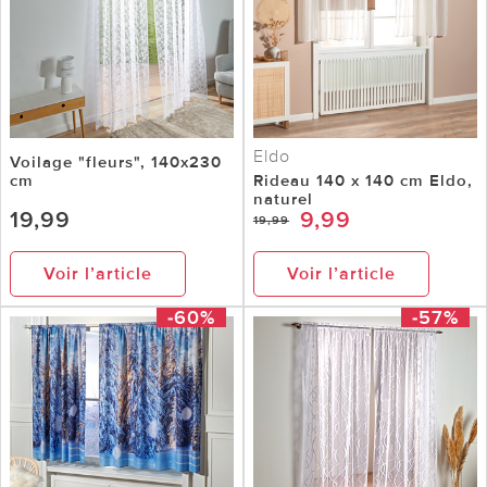
Eldo
Voilage "fleurs", 140x230
cm
Rideau 140 x 140 cm Eldo,
naturel
19,99
9,99
19,99
Voir l’article
Voir l’article
-60%
-57%