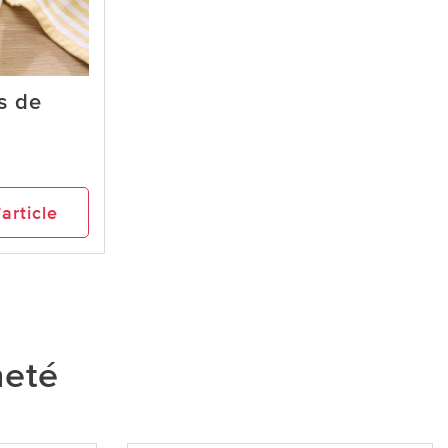
s de
’article
heté