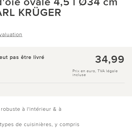
d'oie ovale 4,5 l Ø34 cm
KARL KRÜGER
évaluation
34,99
eut pas être livré
Prix en euro, TVA légale
incluse
robuste à l'intérieur & à
 types de cuisinières, y compris