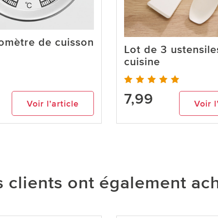
mètre de cuisson
Lot de 3 ustensile
cuisine
7,99
Voir l’article
Voir l
 clients ont également ac