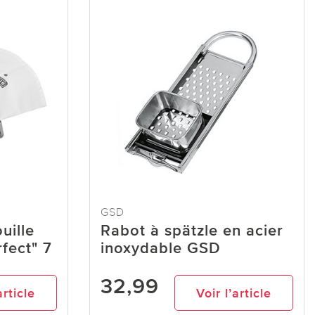
GSD
uille
Rabot à spätzle en acier
fect" 7
inoxydable GSD
32,99
article
Voir l’article