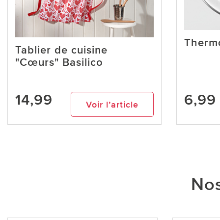
Thermo
Tablier de cuisine
"Cœurs" Basilico
14,99
6,99
Voir l’article
Nos