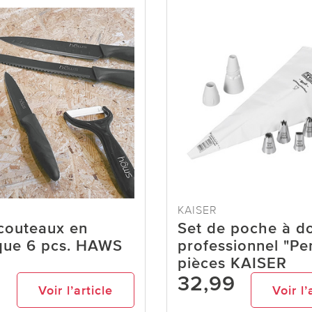
KAISER
couteaux en
Set de poche à do
que 6 pcs. HAWS
professionnel "Per
pièces KAISER
9
32,99
Voir l’article
Voir l’