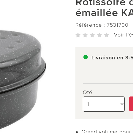
Rôtissoire 
émaillée 
Référence :
7531700
Voir l'
Livraison en 3-
Qté
Grand volume pour r