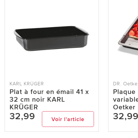
KARL KRÜGER
DR. Oetke
Plat à four en émail 41 x
Plaque 
32 cm noir KARL
variabl
KRÜGER
Oetker
32,99
32,9
Voir l’article