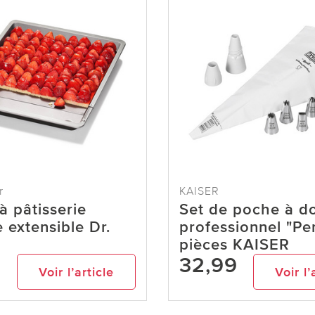
r
KAISER
à pâtisserie
Set de poche à do
e extensible Dr.
professionnel "Per
pièces KAISER
9
32,99
Voir l’article
Voir l’