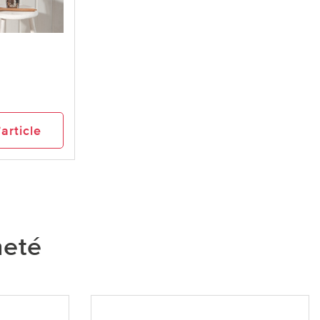
’article
heté