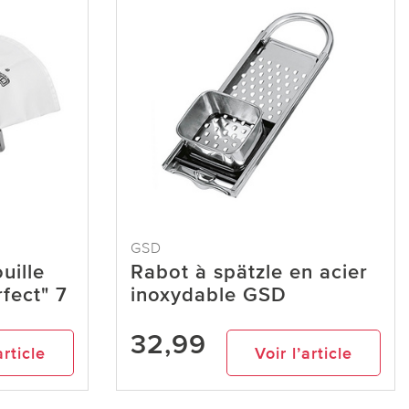
GSD
uille
Rabot à spätzle en acier
fect" 7
inoxydable GSD
32,99
article
Voir l’article