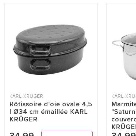
KARL KRÜGER
KARL KR
Rôtissoire d'oie ovale 4,5
Marmite
l Ø34 cm émaillée KARL
"Satur
KRÜGER
couverc
KRÜGE
34,99
34,9