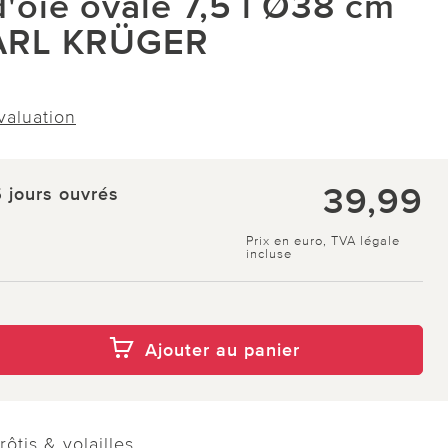
d'oie ovale 7,5 l Ø38 cm
KARL KRÜGER
évaluation
39,99
5 jours ouvrés
Prix en euro, TVA légale
incluse
Ajouter au panier
ôtis & volailles