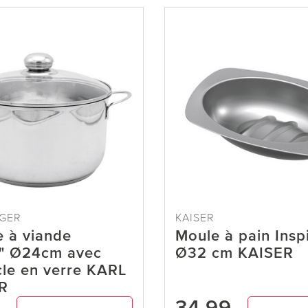
ÜGER
KAISER
 à viande
Moule à pain Insp
n" Ø24cm avec
Ø32 cm KAISER
le en verre KARL
R
9
34,99