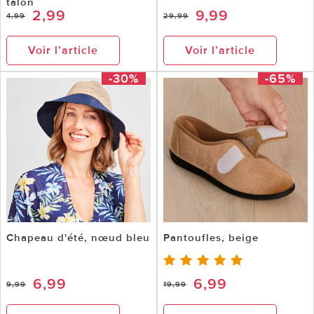
talon
2,99
9,99
4,99
29,99
Voir l’article
Voir l’article
-30%
-65%
Chapeau d'été, nœud bleu
Pantoufles, beige
6,99
6,99
9,99
19,99