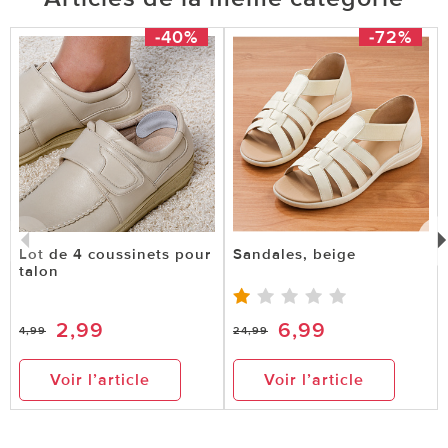
-40%
-72%
Lot de 4 coussinets pour
Sandales, beige
talon
2,99
6,99
4,99
24,99
Voir l’article
Voir l’article