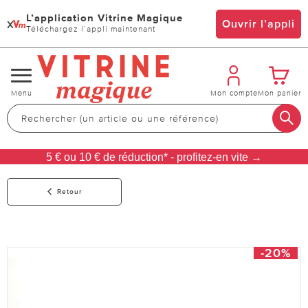
L’application Vitrine Magique
x
Ouvrir l’appli
Téléchargez l’appli maintenant
Changer
Menu
Mon compte
Mon panier
de
navigation
5 € ou 10 € de réduction* - profitez-en vite →
Retour
-20%