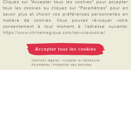
Cliquez sur "Accepter tous les cookies" pour accepter
Demande de catalogue
tous les cookies ou cliquez sur "Paramètres" pour en
Données personnelles
savoir plus et choisir vos préférences personnelles en
matière de cookies. Vous pouvez révoquer votre
Droit de rétractation
consentement à tout moment à l'adresse suivante:
https://www.vitrinemagique.com/servicecookie/
Rétractation
Accepter tous les cookies
Mentions légales
|
Accepter le nécessaire
Paiement & Livraison
Paramètres
|
Protection des données
À propos de nous
Besoin d'aide?
Mentions légales
|
CGV
|
Données & liberté
|
Vie privée & cookies