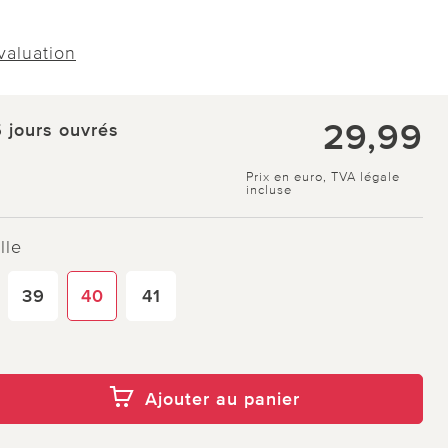
évaluation
29,99
5 jours ouvrés
Prix en euro, TVA légale
incluse
lle
39
40
41
Ajouter au panier