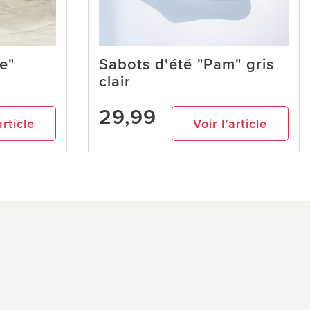
te"
Sabots d'été "Pam" gris
clair
29,99
article
Voir l’article