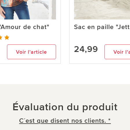
 "Amour de chat"
Sac en paille "Jet
9
24,99
Voir l’article
Voir l’
Évaluation du produit
C´est que disent nos clients. *