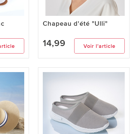
ac
Chapeau d'été "Ulli"
14,99
article
Voir l’article