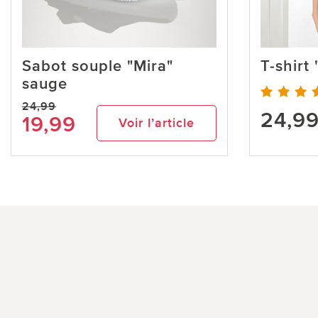
Sabot souple "Mira"
T-shirt
sauge
24,99
24,9
19,99
Voir l’article