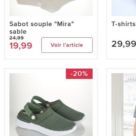
Sabot souple "Mira"
T-shirt
sable
24,99
29,9
19,99
Voir l’article
-20%