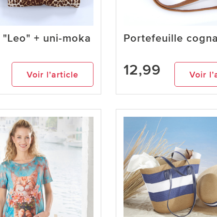
s "Leo" + uni-moka
Portefeuille cogn
9
12,99
Voir l’article
Voir l’