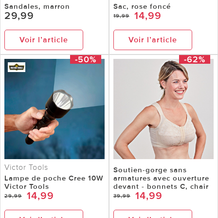
Sandales, marron
Sac, rose foncé
29,99
14,99
19,99
Voir l’article
Voir l’article
-50%
-62%
Victor Tools
Soutien-gorge sans
Lampe de poche Cree 10W
armatures avec ouverture
Victor Tools
devant - bonnets C, chair
14,99
14,99
29,99
39,99