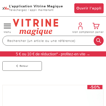
L’application Vitrine Magique
x
Ouvrir l’appli
Téléchargez l’appli maintenant
Changer
Menu
Mon compte
Mon panier
de
navigation
5 € ou 10 € de réduction* - profitez-en vite →
Retour
-50%