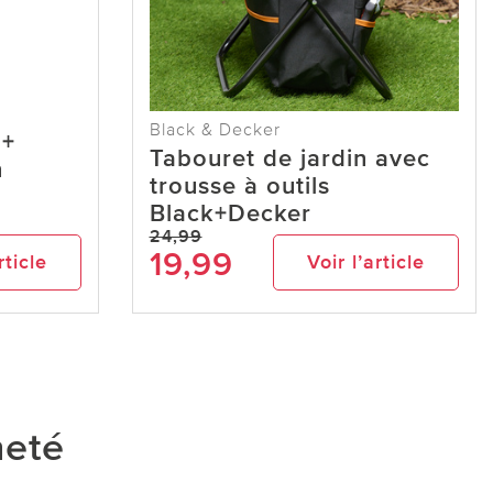
Black & Decker
 +
Tabouret de jardin avec
n
trousse à outils
Black+Decker
24,99
19,99
rticle
Voir l’article
heté