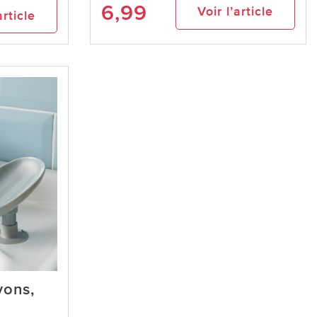
6,99
Voir l’article
article
vons,