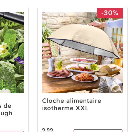
-30%
Cloche alimentaire
s de
isotherme XXL
ough
9,99