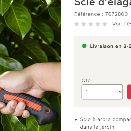
Scie d’éla
Référence :
7672800
Voir l'
Livraison en 3-
Qté
Scie à arbre compa
dans le jardin