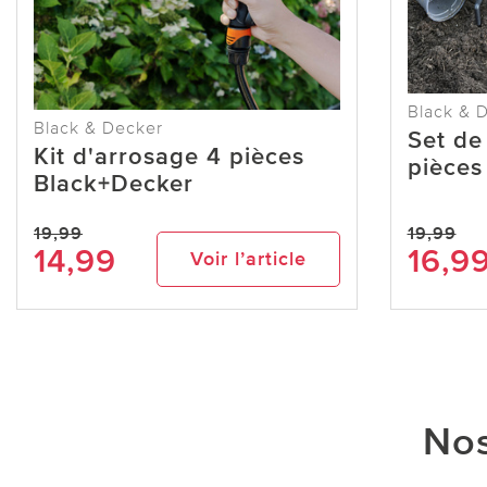
Black & 
Black & Decker
Set de
Kit d'arrosage 4 pièces
pièces
Black+Decker
19,99
19,99
14,99
16,9
Voir l’article
Nos