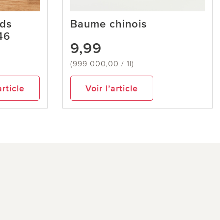
eds
Baume chinois
46
9,99
(999 000,00 / 1l)
article
Voir l’article