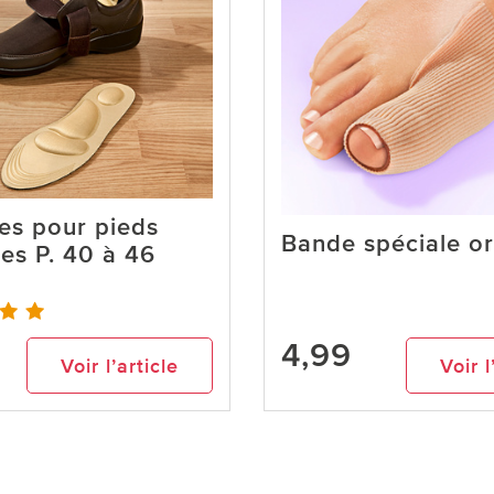
es pour pieds
Bande spéciale or
les P. 40 à 46
4,99
Voir l’article
Voir l