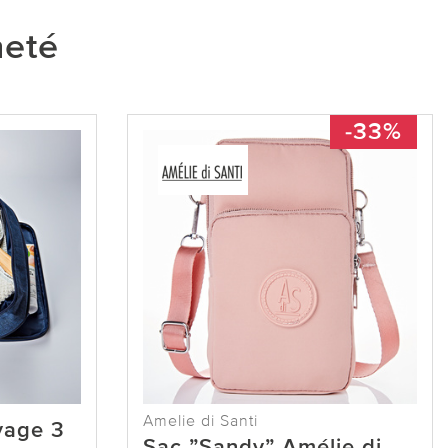
heté
-33%
Amelie di Santi
yage 3
Sac ”Sandy” Amélie di