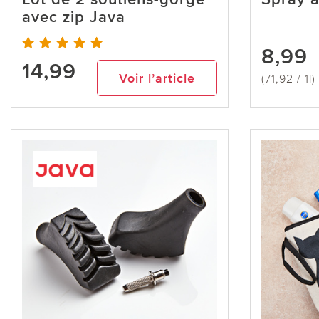
avec zip Java
8,99
14,99
Voir l’article
(71,92 / 1l)