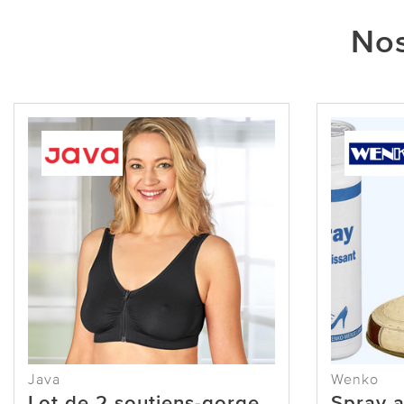
Nos
Java
Wenko
Lot de 2 soutiens-gorge
Spray a