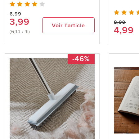
6,99
3,99
8,99
Voir l’article
4,99
(6,14 / 1l)
-46%