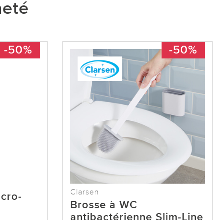
heté
-50%
-50%
Clarsen
cro-
Brosse à WC
antibactérienne Slim-Line