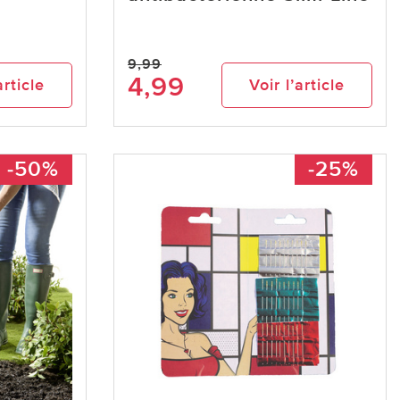
9,99
4,99
article
Voir l’article
-50%
-25%