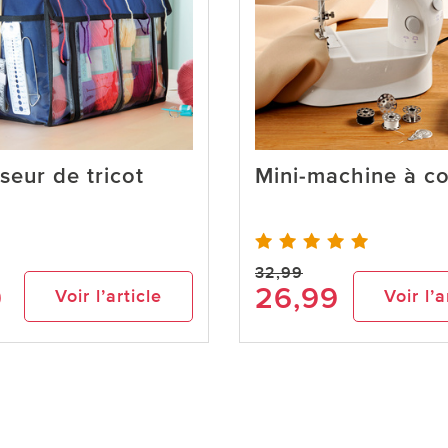
seur de tricot
Mini-machine à c
32,99
9
26,99
Voir l’article
Voir l’a