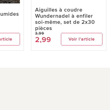
Aiguilles à coudre
humides
Wundernadel à enfiler
soi-même, set de 2x30
pièces
3,99
2,99
article
Voir l’article