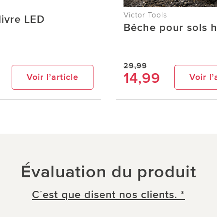
Victor Tools
livre LED
Bêche pour sols 
29,99
14,99
Voir l’article
Voir l’
Évaluation du produit
C´est que disent nos clients. *