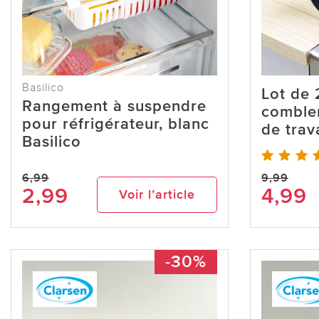
Basilico
Lot de 
Rangement à suspendre
comble
pour réfrigérateur, blanc
de trava
Basilico
6,99
9,99
2,99
4,99
Voir l’article
-30%