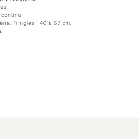
ues
 continu
ène. Tringles : 40 à 67 cm.
m.