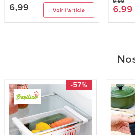
9,99
6,99
6,99
Voir l’article
Nos
-57%