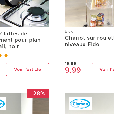
Eldo
2 lattes de
Chariot sur roulet
ment pour plan
niveaux Eldo
il, noir
19,99
9,99
Voir l’article
Voir l’
-28%