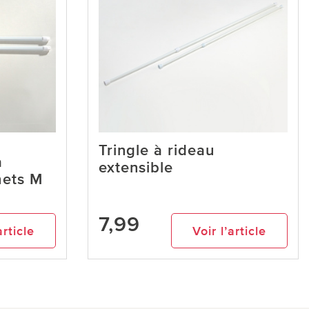
Tringle à rideau
à
extensible
hets M
7,99
article
Voir l’article