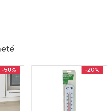
heté
-50%
-20%