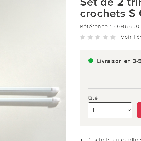
Set de 2 tr
crochets S 
Référence :
6696600
Voir l'
Livraison en 3-
Qté
Crochets auto-adhés