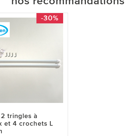
nos recommandations
-30%
2 tringles à
x et 4 crochets L
n