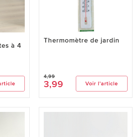
Thermomètre de jardin
tes à 4
4,99
3,99
article
Voir l’article