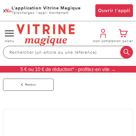
L’application Vitrine Magique
x
Ouvrir l’appli
Téléchargez l’appli maintenant
Changer
Menu
Mon compte
Mon panier
de
navigation
5 € ou 10 € de réduction* - profitez-en vite →
Retour