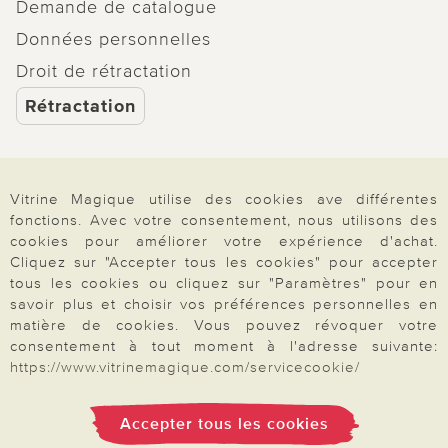
Demande de catalogue
Données personnelles
Droit de rétractation
Rétractation
Vitrine Magique utilise des cookies ave différentes
Paiement & Livraison
fonctions. Avec votre consentement, nous utilisons des
cookies pour améliorer votre expérience d'achat.
Cliquez sur "Accepter tous les cookies" pour accepter
tous les cookies ou cliquez sur "Paramètres" pour en
À propos de nous
savoir plus et choisir vos préférences personnelles en
matière de cookies. Vous pouvez révoquer votre
consentement à tout moment à l'adresse suivante:
Besoin d'aide?
https://www.vitrinemagique.com/servicecookie/
Accepter tous les cookies
Mentions légales
|
CGV
|
Données & liberté
|
Vie privée & cookies