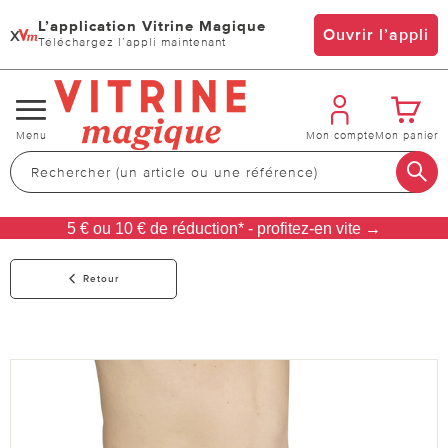
L’application Vitrine Magique
x
Ouvrir l’appli
Téléchargez l’appli maintenant
Changer
Menu
Mon compte
Mon panier
de
navigation
5 € ou 10 € de réduction* - profitez-en vite →
Retour