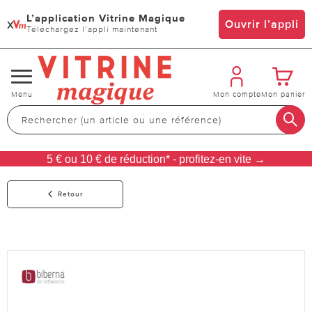
L’application Vitrine Magique
x
Ouvrir l’appli
Téléchargez l’appli maintenant
Changer
Menu
Mon compte
Mon panier
de
navigation
5 € ou 10 € de réduction* - profitez-en vite →
Retour