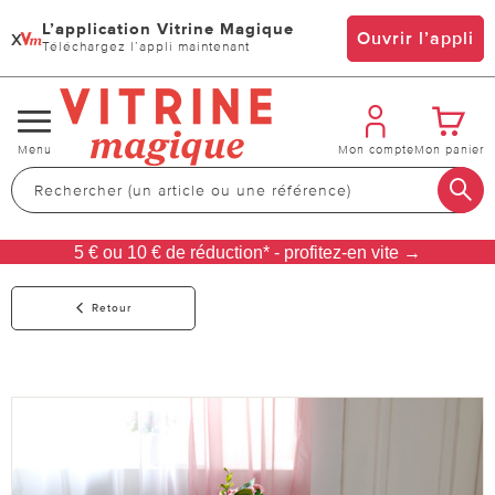
L’application Vitrine Magique
x
Ouvrir l’appli
Téléchargez l’appli maintenant
Changer
Menu
Mon compte
Mon panier
de
navigation
5 € ou 10 € de réduction* - profitez-en vite →
Retour