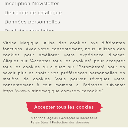
Inscription Newsletter
Demande de catalogue
Données personnelles
Droit de rétractation
Rétractation
Vitrine Magique utilise des cookies ave différentes
fonctions. Avec votre consentement, nous utilisons des
cookies pour améliorer votre expérience d'achat.
Cliquez sur "Accepter tous les cookies" pour accepter
tous les cookies ou cliquez sur "Paramètres" pour en
Paiement & Livraison
savoir plus et choisir vos préférences personnelles en
matière de cookies. Vous pouvez révoquer votre
consentement à tout moment à l'adresse suivante:
https://www.vitrinemagique.com/servicecookie/
À propos de nous
Accepter tous les cookies
Besoin d'aide?
Mentions légales
|
Accepter le nécessaire
Paramètres
|
Protection des données