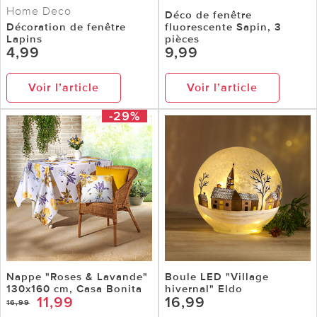
Home Deco
Déco de fenêtre
Décoration de fenêtre
fluorescente Sapin, 3
Lapins
pièces
4,99
9,99
Voir l’article
Voir l’article
-29%
Nappe "Roses & Lavande"
Boule LED "Village
130x160 cm, Casa Bonita
hivernal" Eldo
11,99
16,99
16,99