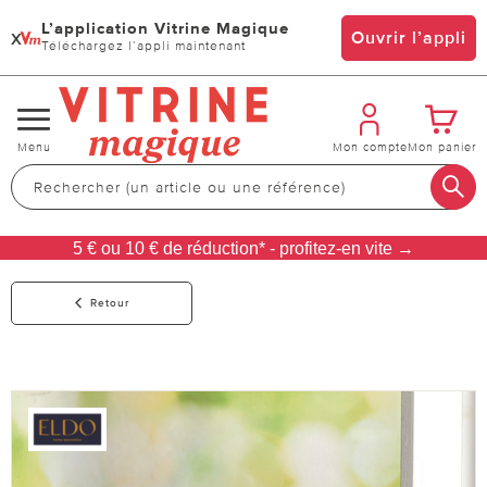
L’application Vitrine Magique
x
Ouvrir l’appli
Téléchargez l’appli maintenant
Changer
Menu
Mon compte
Mon panier
de
navigation
5 € ou 10 € de réduction* - profitez-en vite →
Retour