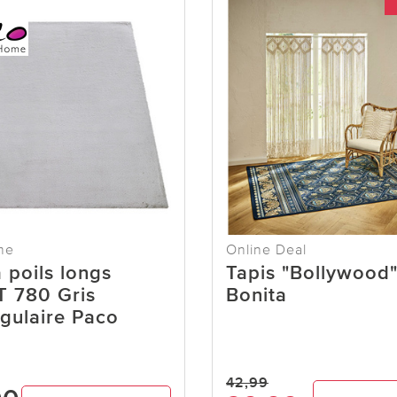
me
Online Deal
 poils longs
Tapis "Bollywood
 780 Gris
Bonita
gulaire Paco
42,99