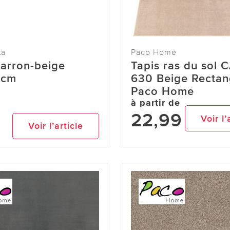
ta
Paco Home
arron-beige
Tapis ras du sol 
0cm
630 Beige Rectan
Paco Home
à partir de
22,99
9
Voir l’
Voir l’article