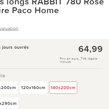
ils longs RABBIT 780 Rose
ire Paco Home
évaluation
64,99
5 jours ouvrés
Prix en euro, TVA légale
incluse
lle
x200cm
120x160cm
140x200cm
x290cm