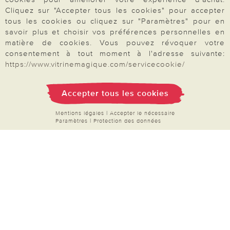
Demande de catalogue
Cliquez sur "Accepter tous les cookies" pour accepter
Données personnelles
tous les cookies ou cliquez sur "Paramètres" pour en
savoir plus et choisir vos préférences personnelles en
Droit de rétractation
matière de cookies. Vous pouvez révoquer votre
Rétractation
consentement à tout moment à l'adresse suivante:
https://www.vitrinemagique.com/servicecookie/
Accepter tous les cookies
Paiement & Livraison
Mentions légales
|
Accepter le nécessaire
Paramètres
|
Protection des données
À propos de nous
Besoin d'aide?
Mentions légales
|
CGV
|
Données & liberté
|
Vie privée & cookies