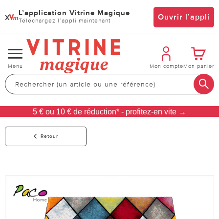
L’application Vitrine Magique
x
Ouvrir l’appli
Téléchargez l’appli maintenant
Changer
Menu
Mon compte
Mon panier
de
navigation
5 € ou 10 € de réduction* - profitez-en vite →
Retour