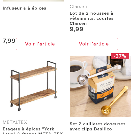
Clarsen
Infuseur à à épices
Lot de 2 housses à
vêtements, courtes
Clarsen
9,99
7,99
Voir l’article
Voir l’article
-37%
METALTEX
Set 2 cuillères doseuses
Etagère à épices "York
avec clips Basilico
Lava" 2 étages METALTEX