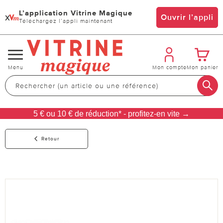
L’application Vitrine Magique
x
Ouvrir l’appli
Téléchargez l’appli maintenant
Changer
Menu
Mon compte
Mon panier
de
navigation
5 € ou 10 € de réduction* - profitez-en vite →
Retour