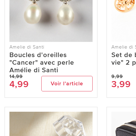
Amelie di Santi
Amelie di 
Boucles d'oreilles
Set de 
"Cancer" avec perle
vie" 2 p
Amélie di Santi
14,99
9,99
4,99
3,99
Voir l’article