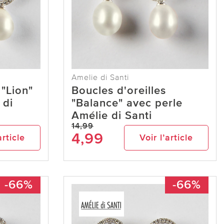
Amelie di Santi
 "Lion"
Boucles d'oreilles
 di
"Balance" avec perle
Amélie di Santi
14,99
4,99
article
Voir l’article
-66%
-66%