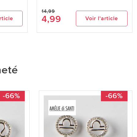
14,99
4,99
rticle
Voir l’article
heté
-66%
-66%