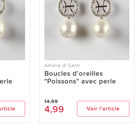
Amelie di Santi
Boucles d'oreilles
erle
"Poissons" avec perle
14,99
4,99
article
Voir l’article