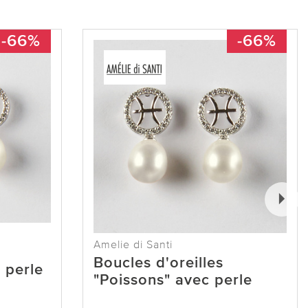
-66%
-66%
Amelie di Santi
Boucles d'oreilles
 perle
"Poissons" avec perle