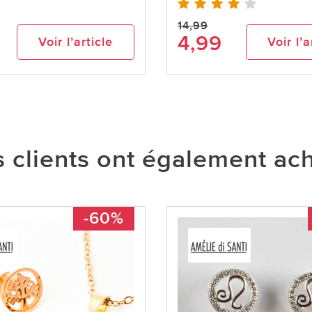
14,99
4,99
Voir l’article
Voir l’a
 clients ont également ac
-60%