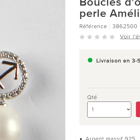
Boucles d'o
perle Améli
Référence :
3862500
Voir l'
Livraison en 3-
Qté
Argent massif 925