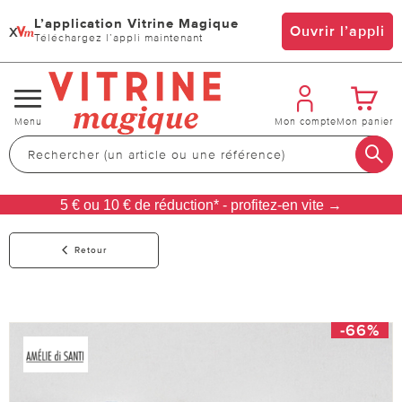
L’application Vitrine Magique
x
Ouvrir l’appli
Téléchargez l’appli maintenant
Changer
Menu
Mon compte
Mon panier
de
navigation
5 € ou 10 € de réduction* - profitez-en vite →
Retour
-66%