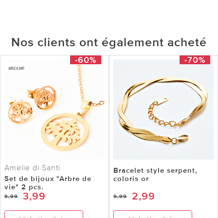
Nos clients ont également acheté
-60%
-70%
Amelie di Santi
Bracelet style serpent,
Set de bijoux "Arbre de
coloris or
vie" 2 pcs.
3,99
2,99
9,99
9,99