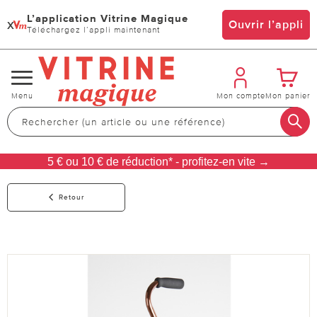
L’application Vitrine Magique
x
Ouvrir l’appli
Téléchargez l’appli maintenant
Changer
Menu
Mon compte
Mon panier
de
navigation
5 € ou 10 € de réduction* - profitez-en vite →
Retour