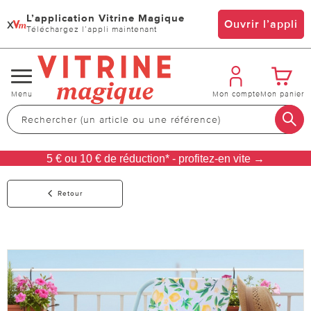
L’application Vitrine Magique
x
Ouvrir l’appli
Téléchargez l’appli maintenant
Changer
Menu
Mon compte
Mon panier
de
navigation
5 € ou 10 € de réduction* - profitez-en vite →
Retour