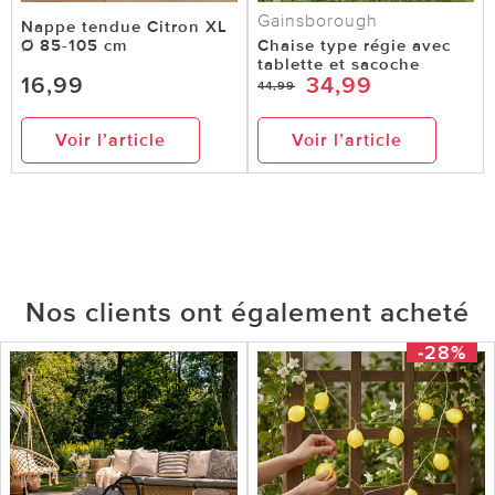
Gainsborough
Nappe tendue Citron XL
Ø 85-105 cm
Chaise type régie avec
tablette et sacoche
16,99
34,99
44,99
Voir l’article
Voir l’article
Nos clients ont également acheté
-28%