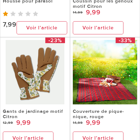
Housse pour parasol
Coussin pour les genoux
motif Citron
9,99
14,99
7,99
Voir l’article
Voir l’article
-23%
-33%
Gants de jardinage motif
Couverture de pique-
Citron
nique, rouge
9,99
9,99
12,99
14,99
Voir l’article
Voir l’article