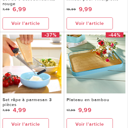
rouge
6,99
9,99
7,49
19,99
Voir l’article
Voir l’article
-37%
-44%
Set râpe à parmesan 3
Plateau en bambou
pièces
4,99
9,99
7,99
17,99
Voir l’article
Voir l’article