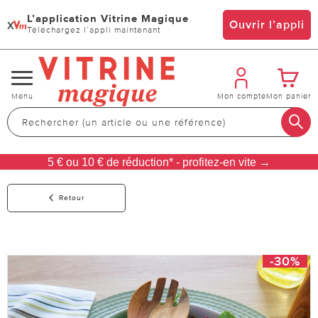
L’application Vitrine Magique
x
Ouvrir l’appli
Téléchargez l’appli maintenant
Changer
Menu
Mon compte
Mon panier
de
navigation
5 € ou 10 € de réduction* - profitez-en vite →
Retour
-30%