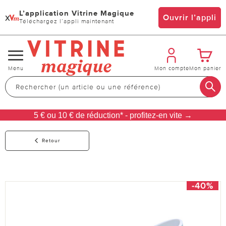
L’application Vitrine Magique
x
Ouvrir l’appli
Téléchargez l’appli maintenant
Changer
Menu
Mon compte
Mon panier
de
navigation
5 € ou 10 € de réduction* - profitez-en vite →
Retour
-40%