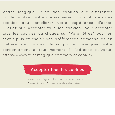
Données personnelles
Vitrine Magique utilise des cookies ave différentes
Droit de rétractation
fonctions. Avec votre consentement, nous utilisons des
Rétractation
cookies pour améliorer votre expérience d'achat.
Cliquez sur "Accepter tous les cookies" pour accepter
tous les cookies ou cliquez sur "Paramètres" pour en
savoir plus et choisir vos préférences personnelles en
matière de cookies. Vous pouvez révoquer votre
Paiement & Livraison
consentement à tout moment à l'adresse suivante:
https://www.vitrinemagique.com/servicecookie/
À propos de nous
Accepter tous les cookies
Mentions légales
|
Accepter le nécessaire
Paramètres
|
Protection des données
Besoin d'aide?
Mentions légales
|
CGV
|
Données & liberté
|
Vie privée & cookies
Prix en Euro, TVA légale incluse