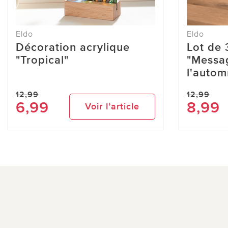
Eldo
Eldo
Décoration acrylique
Lot de
"Tropical"
"Messa
l'autom
12,99
12,99
6,99
8,99
Voir l’article