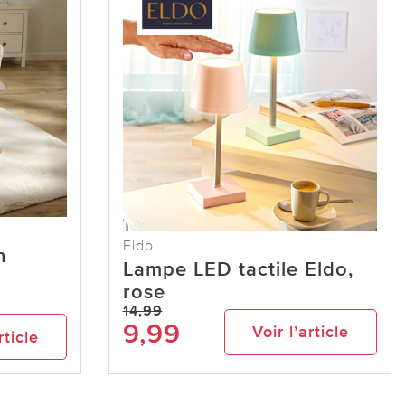
Eldo
n
Lampe LED tactile Eldo,
rose
14,99
9,99
Voir l’article
rticle