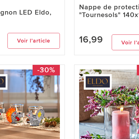
Nappe de protect
gnon LED Eldo,
"Tournesols" 140
16,99
Voir l’article
Voir l’
-30%