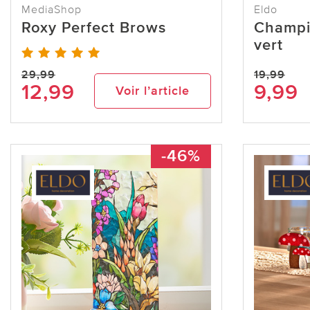
MediaShop
Eldo
Roxy Perfect Brows
Champi
vert
29,99
19,99
12,99
9,99
Voir l’article
-46%