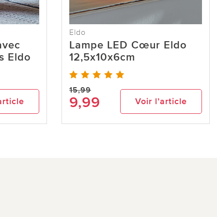
Eldo
avec
Lampe LED Cœur Eldo
s Eldo
12,5x10x6cm
15,99
9,99
article
Voir l’article