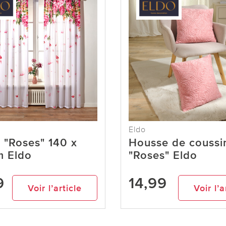
Eldo
 "Roses" 140 x
Housse de coussi
m Eldo
"Roses" Eldo
9
14,99
Voir l’article
Voir l’a