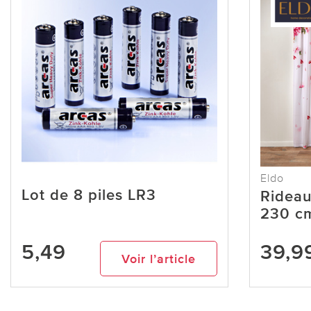
Eldo
Lot de 8 piles LR3
Rideau
230 c
5,49
39,9
Voir l’article