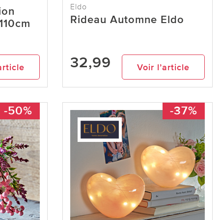
Eldo
ion
Rideau Automne Eldo
x110cm
32,99
article
Voir l’article
-50%
-37%