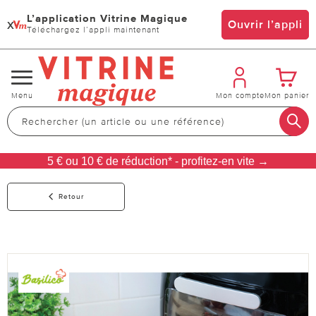
L’application Vitrine Magique
x
Ouvrir l’appli
Téléchargez l’appli maintenant
Changer
Menu
Mon compte
Mon panier
de
navigation
5 € ou 10 € de réduction* - profitez-en vite →
Retour