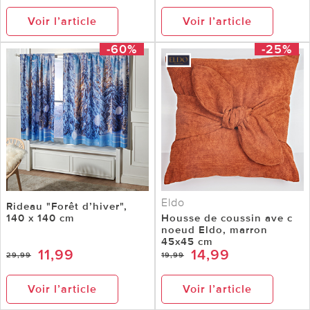
Voir l’article
Voir l’article
-60%
-25%
Eldo
Rideau "Forêt d’hiver",
140 x 140 cm
Housse de coussin ave c
noeud Eldo, marron
45x45 cm
11,99
14,99
29,99
19,99
Voir l’article
Voir l’article