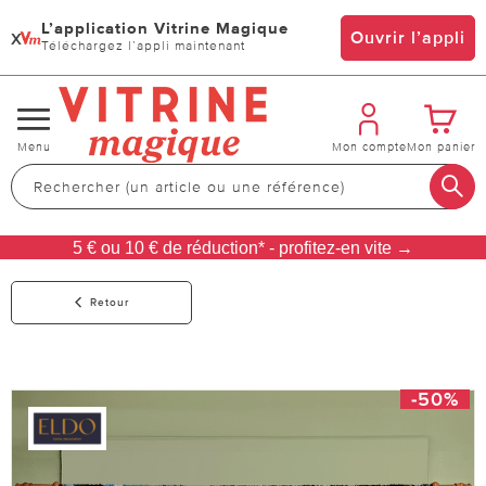
L’application Vitrine Magique
x
Ouvrir l’appli
Téléchargez l’appli maintenant
Changer
Menu
Mon compte
Mon panier
de
navigation
5 € ou 10 € de réduction* - profitez-en vite →
Retour
-50%