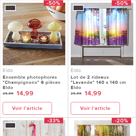
-50%
-50%
Eldo
Eldo
Ensemble photophores
Lot de 2 rideaux
"Champignons" 6 pièces
"Lavande" 140 x 140 cm
Eldo
Eldo
14,99
14,99
29,99
29,99
Voir l’article
Voir l’article
-33%
-20%