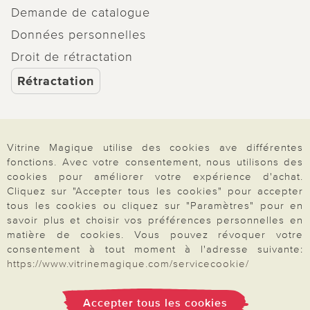
Demande de catalogue
Données personnelles
Droit de rétractation
Rétractation
Vitrine Magique utilise des cookies ave différentes
Paiement & Livraison
fonctions. Avec votre consentement, nous utilisons des
cookies pour améliorer votre expérience d'achat.
Cliquez sur "Accepter tous les cookies" pour accepter
tous les cookies ou cliquez sur "Paramètres" pour en
À propos de nous
savoir plus et choisir vos préférences personnelles en
matière de cookies. Vous pouvez révoquer votre
consentement à tout moment à l'adresse suivante:
Besoin d'aide?
https://www.vitrinemagique.com/servicecookie/
Accepter tous les cookies
Mentions légales
|
CGV
|
Données & liberté
|
Vie privée & cookies