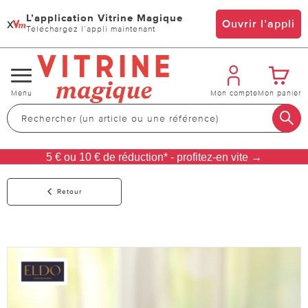
L’application Vitrine Magique
x
Ouvrir l’appli
Téléchargez l’appli maintenant
Changer
Menu
Mon compte
Mon panier
de
navigation
5 € ou 10 € de réduction* - profitez-en vite →
Retour