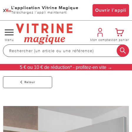
L’application Vitrine Magique
x
Ouvrir l’appli
Téléchargez l’appli maintenant
Changer
Menu
Mon compte
Mon panier
de
navigation
5 € ou 10 € de réduction* - profitez-en vite →
Retour