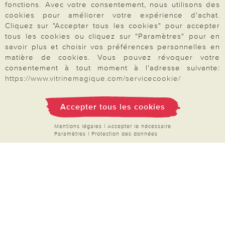
Droit de rétractation
fonctions. Avec votre consentement, nous utilisons des
cookies pour améliorer votre expérience d'achat.
Rétractation
Cliquez sur "Accepter tous les cookies" pour accepter
tous les cookies ou cliquez sur "Paramètres" pour en
savoir plus et choisir vos préférences personnelles en
matière de cookies. Vous pouvez révoquer votre
consentement à tout moment à l'adresse suivante:
Paiement & Livraison
https://www.vitrinemagique.com/servicecookie/
Accepter tous les cookies
À propos de nous
Mentions légales
|
Accepter le nécessaire
Paramètres
|
Protection des données
Besoin d'aide?
Mentions légales
|
CGV
|
Données & liberté
|
Vie privée & cookies
Prix en Euro, TVA légale incluse
©2026 Vitrine Magique