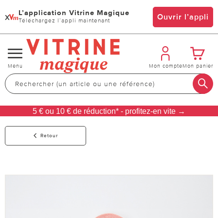
L’application Vitrine Magique
x
Ouvrir l’appli
Téléchargez l’appli maintenant
Changer
Menu
Mon compte
Mon panier
de
navigation
5 € ou 10 € de réduction* - profitez-en vite →
Retour