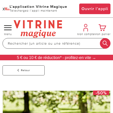
L’application Vitrine Magique
x
Ouvrir l’appli
Téléchargez l’appli maintenant
Changer
Menu
Mon compte
Mon panier
de
navigation
5 € ou 10 € de réduction* - profitez-en vite →
Retour
-50%