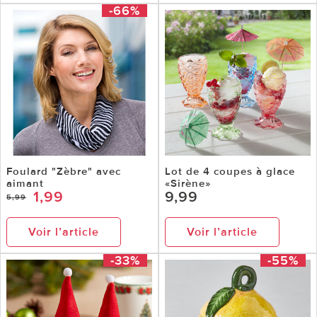
-66%
Foulard "Zèbre" avec
Lot de 4 coupes à glace
aimant
«Sirène»
1,99
9,99
5,99
Voir l’article
Voir l’article
-33%
-55%