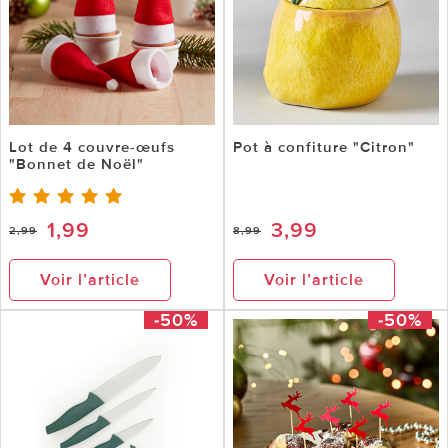
Lot de 4 couvre-œufs
Pot à confiture "Citron"
"Bonnet de Noël"
1,99
3,99
2,99
8,99
Voir l’article
Voir l’article
-50%
-50%