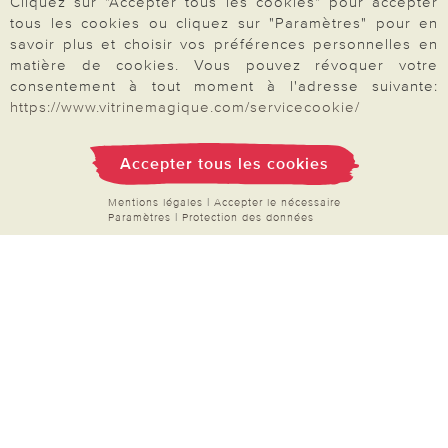
Cliquez sur "Accepter tous les cookies" pour accepter
Données personnelles
tous les cookies ou cliquez sur "Paramètres" pour en
savoir plus et choisir vos préférences personnelles en
Droit de rétractation
matière de cookies. Vous pouvez révoquer votre
Rétractation
consentement à tout moment à l'adresse suivante:
https://www.vitrinemagique.com/servicecookie/
Accepter tous les cookies
Paiement & Livraison
Mentions légales
|
Accepter le nécessaire
Paramètres
|
Protection des données
À propos de nous
Besoin d'aide?
Mentions légales
|
CGV
|
Données & liberté
|
Vie privée & cookies
Prix en Euro, TVA légale incluse