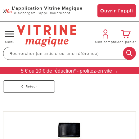
L’application Vitrine Magique
x
Ouvrir l’appli
Téléchargez l’appli maintenant
Changer
Menu
Mon compte
Mon panier
de
navigation
5 € ou 10 € de réduction* - profitez-en vite →
Retour