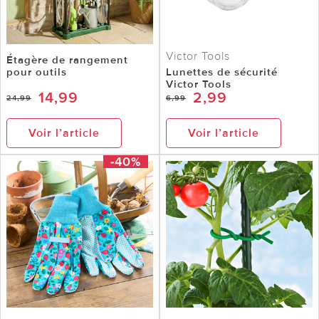
Victor Tools
Étagère de rangement
pour outils
Lunettes de sécurité
Victor Tools
14,99
2,99
24,99
6,99
Voir l’article
Voir l’article
-40%