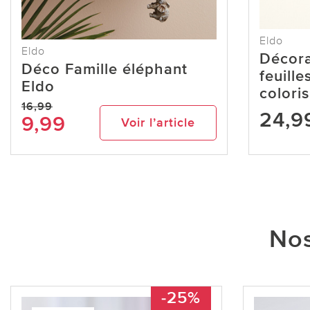
Eldo
Eldo
Décora
Déco Famille éléphant
feuille
Eldo
coloris
16,99
24,9
9,99
Voir l’article
Nos
-25%