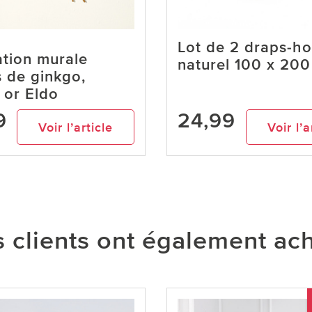
Lot de 2 draps-ho
tion murale
naturel 100 x 20
s de ginkgo,
 or Eldo
9
24,99
Voir l’article
Voir l’a
 clients ont également ac