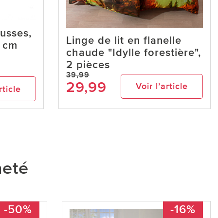
usses,
Linge de lit en flanelle
0 cm
chaude "Idylle forestière",
2 pièces
39,99
29,99
Voir l’article
rticle
heté
-50%
-16%