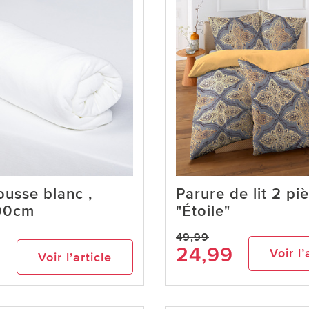
usse blanc ,
Parure de lit 2 pi
00cm
"Étoile"
49,99
24,99
Voir l’
Voir l’article