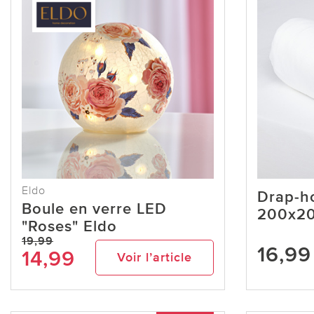
Eldo
Drap-ho
Boule en verre LED
200x2
"Roses" Eldo
19,99
16,99
14,99
Voir l’article