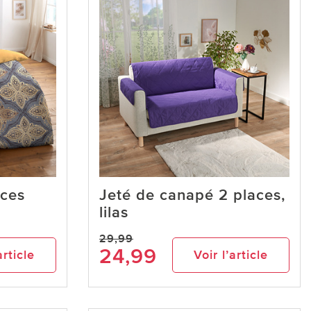
èces
Jeté de canapé 2 places,
lilas
29,99
24,99
article
Voir l’article