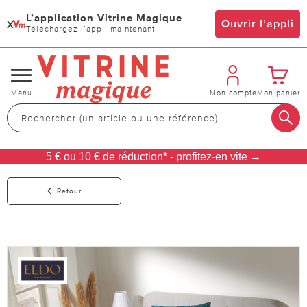
L’application Vitrine Magique
x
Ouvrir l’appli
Téléchargez l’appli maintenant
Changer
Menu
Mon compte
Mon panier
de
navigation
5 € ou 10 € de réduction* - profitez-en vite →
Retour