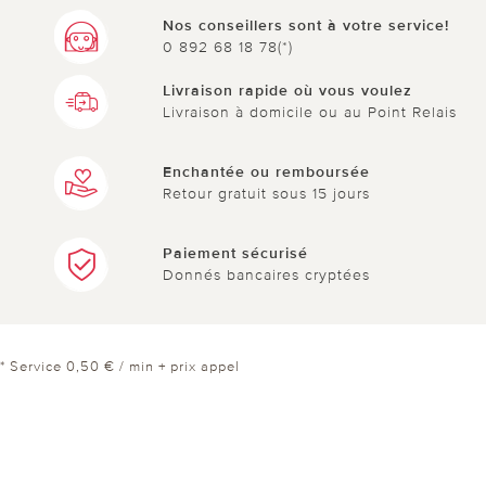
TRES PRATIQUE PEUT SE FAIRE LA NUIT. BON
Nos conseillers sont à votre service!
0 892 68 18 78(*)
RESULTAT
Livraison rapide où vous voulez
Livraison à domicile ou au Point Relais
2 sur 2 ont trouvé cette évaluation utile.
utile
pas utile
Enchantée ou remboursée
Retour gratuit sous 15 jours
Paiement sécurisé
Donnés bancaires cryptées
* Service 0,50 € / min + prix appel