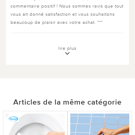
commentaire positif ! Nous sommes ravis que tout
vous ait donné satisfaction et vous souhaitons
beaucoup de plaisir avec votre achat. ***
4 sur 4 ont trouvé cette évaluation utile.
lire plus
utile
pas utile
le 24.01.2026
sur De Lavau
Articles de la même catégorie
Très astucieux
J'ai réussi à détartrer complètement le robinet de
ma baignoire. C'est un petit objet très astucieux