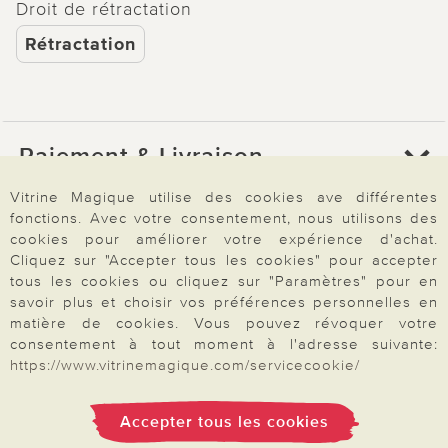
Droit de rétractation
Rétractation
Paiement & Livraison
Vitrine Magique utilise des cookies ave différentes
fonctions. Avec votre consentement, nous utilisons des
À propos de nous
cookies pour améliorer votre expérience d'achat.
Cliquez sur "Accepter tous les cookies" pour accepter
tous les cookies ou cliquez sur "Paramètres" pour en
Besoin d'aide?
savoir plus et choisir vos préférences personnelles en
matière de cookies. Vous pouvez révoquer votre
consentement à tout moment à l'adresse suivante:
https://www.vitrinemagique.com/servicecookie/
Mentions légales
|
CGV
|
Données & liberté
|
Vie privée & cookies
Prix en Euro, TVA légale incluse
©2026 Vitrine Magique
Accepter tous les cookies