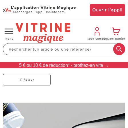
L’application Vitrine Magique
x
Ouvrir l’appli
Téléchargez l’appli maintenant
Changer
Menu
Mon compte
Mon panier
de
navigation
5 € ou 10 € de réduction* - profitez-en vite →
Retour