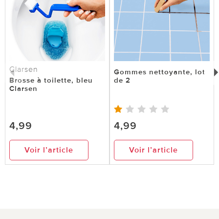
et il est bon d'en avoir un à la maison ***Équipe
du service Vitrine Magique: Merci beaucoup pour
votre commentaire ! Nous sommes ravis
d'apprendre que le capuchon anti-calcaire est si
pratique et qu'il vous a aidé à détartrer votre
Clarsen
robinet. ***
Gommes nettoyante, lot
Brosse à toilette, bleu
de 2
Clarsen
0 sur 0 ont trouvé cette évaluation utile.
utile
pas utile
4,99
4,99
Voir l’article
Voir l’article
le 17.03.2025
sur LEROY de VERT ST DENIS
POIRE POUR DETARTRANT