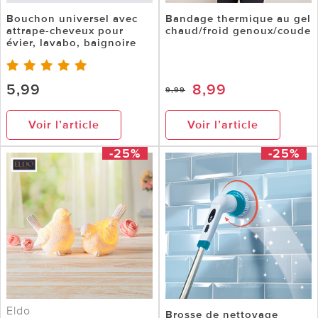
Bouchon universel avec
Bandage thermique au gel
attrape-cheveux pour
chaud/froid genoux/coude
évier, lavabo, baignoire
5,99
8,99
9,99
Voir l’article
Voir l’article
-25%
-25%
Eldo
Brosse de nettoyage