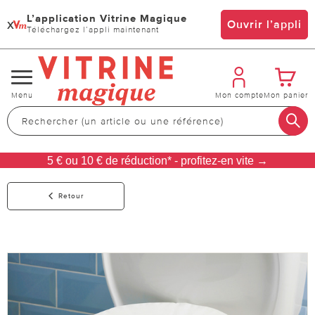
L’application Vitrine Magique
x
Ouvrir l’appli
Téléchargez l’appli maintenant
Changer
Menu
Mon compte
Mon panier
de
navigation
5 € ou 10 € de réduction* - profitez-en vite →
Retour