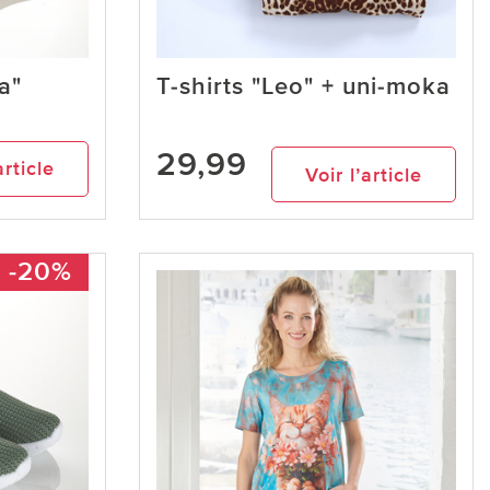
a"
T-shirts "Leo" + uni-moka
29,99
article
Voir l’article
-20%