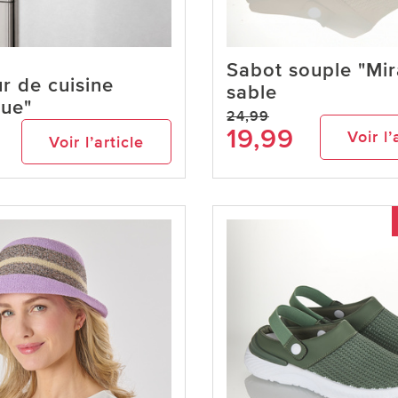
Sabot souple "Mir
r de cuisine
sable
que"
24,99
19,99
Voir l’
Voir l’article