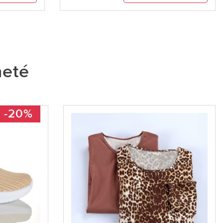
heté
-20%