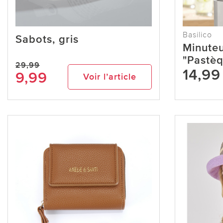
Basilico
Sabots, gris
Minuteu
"Pastè
29,99
14,99
9,99
Voir l’article