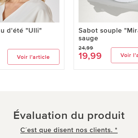
 d'été "Ulli"
Sabot souple "Mir
sauge
24,99
19,99
Voir l’
Voir l’article
Évaluation du produit
C´est que disent nos clients. *