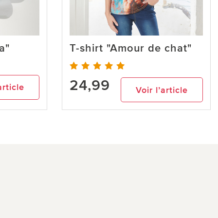
a"
T-shirt "Amour de chat"
24,99
article
Voir l’article