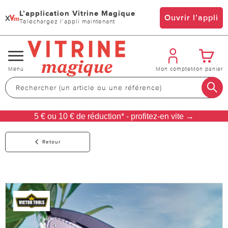
L’application Vitrine Magique
x
Ouvrir l’appli
Téléchargez l’appli maintenant
Changer
Menu
Mon compte
Mon panier
de
navigation
5 € ou 10 € de réduction* - profitez-en vite →
Retour