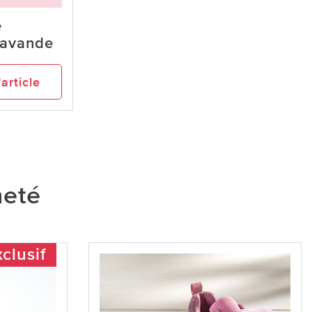
e
lavande
’article
heté
clusif