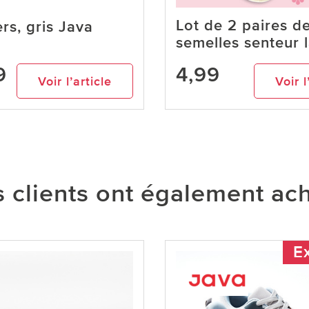
Lot de 2 paires d
rs, gris Java
semelles senteur 
9
4,99
Voir l’article
Voir l
 clients ont également ac
Ex