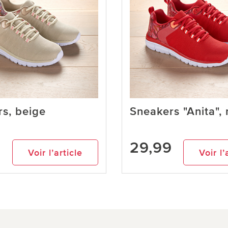
s, beige
Sneakers "Anita",
9
29,99
Voir l’article
Voir l’