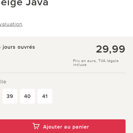
beige Java
évaluation
29,99
5 jours ouvrés
Prix en euro, TVA légale
incluse
lle
39
40
41
Ajouter au panier