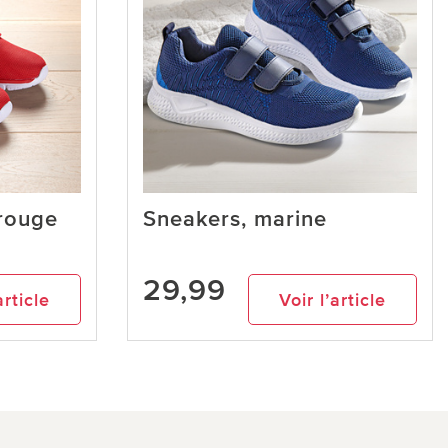
 rouge
Sneakers, marine
29,99
article
Voir l’article