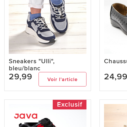
Sneakers "Ulli",
Chaussu
bleu/blanc
29,99
24,9
Voir l’article
Exclusif