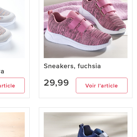
Sneakers, fuchsia
va
29,99
article
Voir l’article