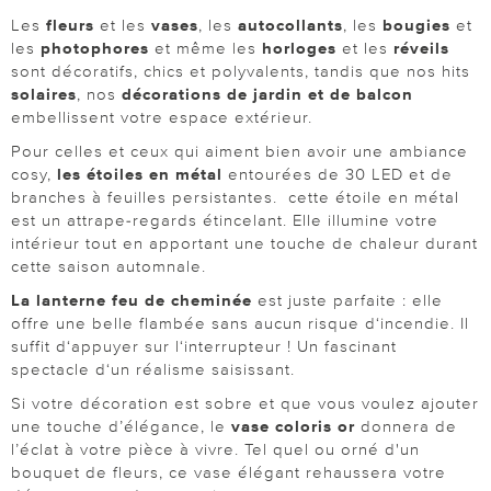
Les
fleurs
et les
vases
, les
autocollants
, les
bougies
et
les
photophores
et même les
horloges
et les
réveils
sont décoratifs, chics et polyvalents, tandis que nos hits
solaires
, nos
décorations de jardin et de balcon
embellissent votre espace extérieur.
Pour celles et ceux qui aiment bien avoir une ambiance
cosy,
les étoiles en métal
entourées de 30 LED et de
branches à feuilles persistantes. cette étoile en métal
est un attrape-regards étincelant. Elle illumine votre
intérieur tout en apportant une touche de chaleur durant
cette saison automnale.
La lanterne feu de cheminée
est juste parfaite : elle
offre une belle flambée sans aucun risque d‘incendie. Il
suffit d‘appuyer sur l‘interrupteur ! Un fascinant
spectacle d‘un réalisme saisissant.
Si votre décoration est sobre et que vous voulez ajouter
une touche d’élégance, le
vase coloris or
donnera de
l’éclat à votre pièce à vivre. Tel quel ou orné d'un
bouquet de fleurs, ce vase élégant rehaussera votre