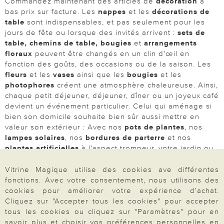
Commandez maintenant des articles de
décoration
à
bas prix sur facture. Les
nappes
et les
décorations de
table
sont indispensables, et pas seulement pour les
jours de fête ou lorsque des invités arrivent :
sets de
table, chemins de table, bougies
et
arrangements
floraux
peuvent être changés en un clin d'œil en
fonction des goûts, des occasions ou de la saison. Les
fleurs
et les
vases
ainsi que les
bougies
et les
photophores
créent une atmosphère chaleureuse. Ainsi,
chaque petit déjeuner, déjeuner, dîner ou un joyeux café
devient un événement particulier. Celui qui aménage si
bien son domicile souhaite bien sûr aussi mettre en
valeur son extérieur : Avec nos
pots de plantes
, nos
lampes solaires
, nos
bordures de parterre
et nos
plantes artificielles
à l'aspect trompeur, votre jardin ou
votre balcon deviendra lui aussi une oasis en plein air.
Vitrine Magique utilise des cookies ave différentes
N'hésitez pas à faire un tour parmi notre large sélection
fonctions. Avec votre consentement, nous utilisons des
de produits dédiés à l’univers déco, vous trouverez
cookies pour améliorer votre expérience d'achat.
forcément votre bonheur !
Cliquez sur "Accepter tous les cookies" pour accepter
+ afficher plus ?
tous les cookies ou cliquez sur "Paramètres" pour en
savoir plus et choisir vos préférences personnelles en