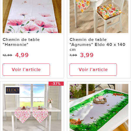
Chemin de table
Chemin de table
"Harmonie"
"Agrumes" Eldo 40 x 140
cm
4,99
3,99
12,99
7,99
Voir l’article
Voir l’article
-37%