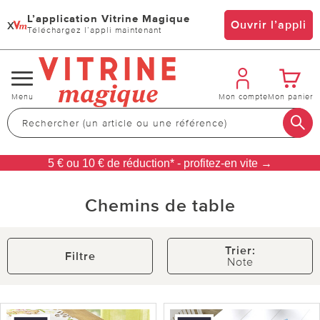
L’application Vitrine Magique
x
Ouvrir l’appli
Téléchargez l’appli maintenant
Changer
Menu
Mon compte
Mon panier
de
navigation
5 € ou 10 € de réduction* - profitez-en vite →
Chemins de table
Trier:
Filtre
Note