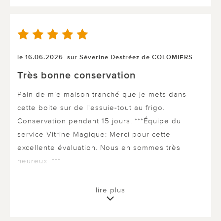
le 16.06.2026
sur Séverine Destréez de COLOMIERS
Très bonne conservation
Pain de mie maison tranché que je mets dans
cette boite sur de l'essuie-tout au frigo.
Conservation pendant 15 jours. ***Équipe du
service Vitrine Magique: Merci pour cette
excellente évaluation. Nous en sommes très
heureux. ***
lire plus
0 sur 0 ont trouvé cette évaluation utile.
utile
pas utile