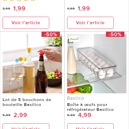
1,99
1,99
3,99
4,99
Voir l’article
Voir l’article
-50%
-50%
Basilico
Lot de 5 bouchons de
bouteille Basilico
Boîte à œufs pour
réfrigérateur Basilico
2,99
4,99
5,99
9,99