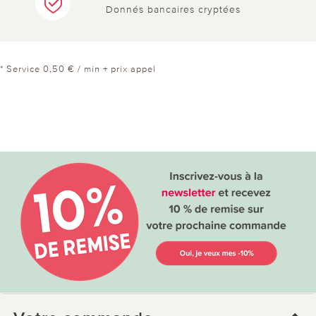
utile
pas utile
Donnés bancaires cryptées
* Service 0,50 € / min + prix appel
le 30.07.2025
sur Viviane Thorel de La Chapelle
Montlinatd
Efficace
très pratique - mise en service de suite -
4 sur 5 ont trouvé cette évaluation utile.
utile
pas utile