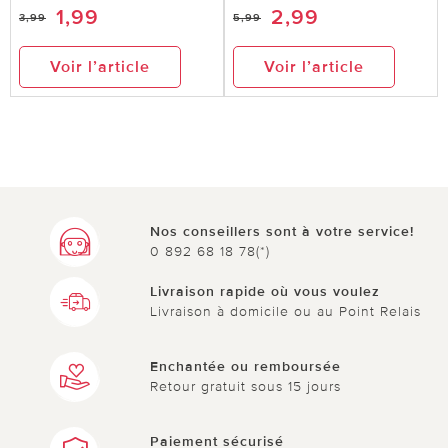
1,99
2,99
3,99
5,99
Voir l’article
Voir l’article
le 20.03.2026
sur KIRCHSTETTER de Châlons-en-
Champagne
Boîte pour pain de mie
Très belle boîte, de qualité et efficace utilisation
immédiate ***Équipe du service Vitrine Magique:
Merci beaucoup pour votre gentil commentaire.
Nos conseillers sont à votre service!
0 892 68 18 78(*)
Nous sommes ravis que la boîte à pain de mie
vous plaise autant et que sa finition soignée vous
Livraison rapide où vous voulez
ait convaincu. Nous vous souhaitons de continuer
Livraison à domicile ou au Point Relais
à en profiter pleinement.***
Enchantée ou remboursée
Retour gratuit sous 15 jours
0 sur 0 ont trouvé cette évaluation utile.
Paiement sécurisé