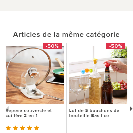
Articles de la même catégorie
le 08.06.2026
sur Joelle DEVEZA de Mulhouse
-50%
-50%
Pratique
***** / ***Équipe du service Vitrine Magique: Merci
beaucoup pour votre évaluation ! Nous vous
souhaitons beaucoup de plaisir avec ce produit.
***
0 sur 0 ont trouvé cette évaluation utile.
Repose-couvercle et
Lot de 5 bouchons de
cuillère 2 en 1
bouteille Basilico
utile
pas utile