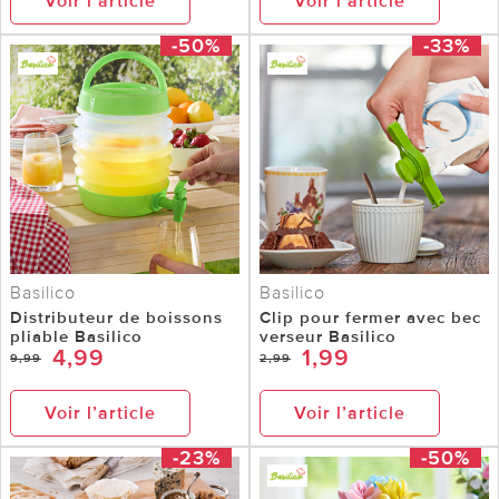
Voir l’article
Voir l’article
-50%
-33%
Basilico
Basilico
Distributeur de boissons
Clip pour fermer avec bec
pliable Basilico
verseur Basilico
4,99
1,99
9,99
2,99
Voir l’article
Voir l’article
-23%
-50%