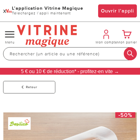
L’application Vitrine Magique
x
Ouvrir l’appli
Téléchargez l’appli maintenant
Changer
Menu
Mon compte
Mon panier
de
navigation
5 € ou 10 € de réduction* - profitez-en vite →
Retour
-50%