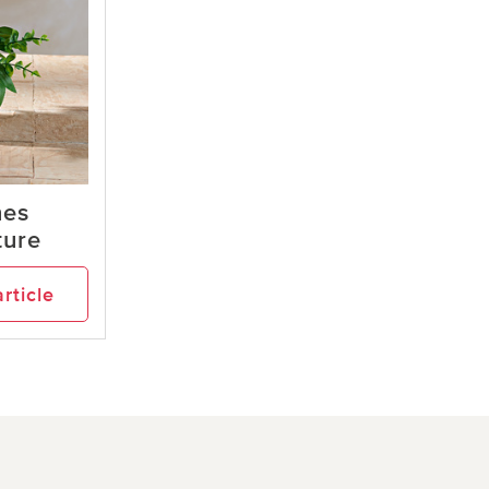
nes
ture
article