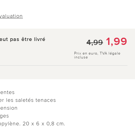
évaluation
1,99
eut pas être livré
4,99
Prix en euro, TVA légale
incluse
rentes
er les saletés tenaces
pension
ages
opylène. 20 x 6 x 0,8 cm.