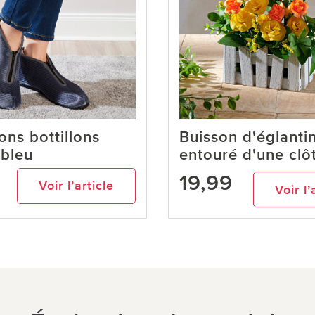
ns bottillons
Buisson d'églanti
 bleu
entouré d'une clô
19,99
Voir l’article
Voir l’