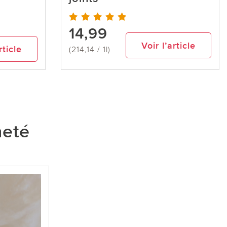
14,99
Voir l’article
rticle
(214,14 / 1l)
heté