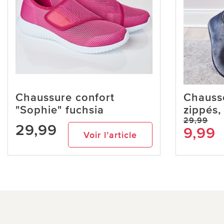
Chaussure confort
Chausso
"Sophie" fuchsia
zippés,
29,99
29,99
9,99
Voir l’article