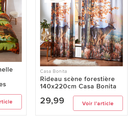
nelle
Casa Bonita
Rideau scène forestière
ces
140x220cm Casa Bonita
29,99
rticle
Voir l’article