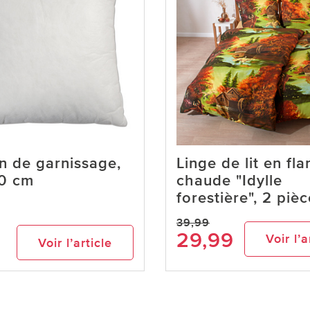
n de garnissage,
Linge de lit en fla
0 cm
chaude "Idylle
forestière", 2 piè
39,99
29,99
Voir l’a
Voir l’article