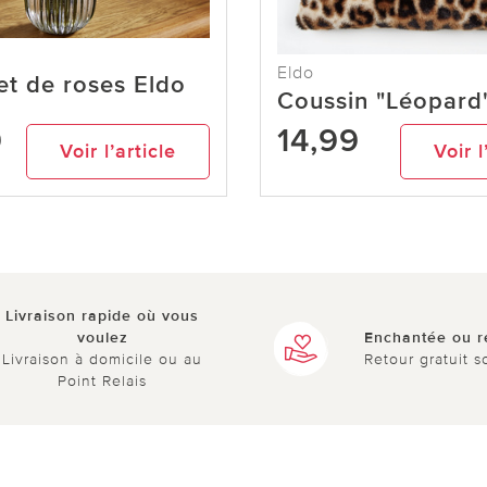
Eldo
t de roses Eldo
Coussin "Léopard
9
14,99
Voir l’article
Voir l
Livraison rapide où vous
voulez
Enchantée ou 
Livraison à domicile ou au
Retour gratuit s
Point Relais