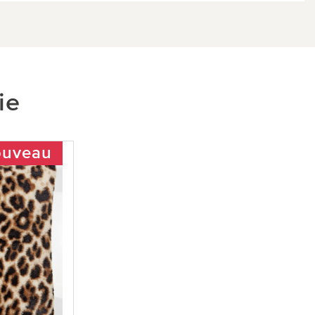
ie
uveau