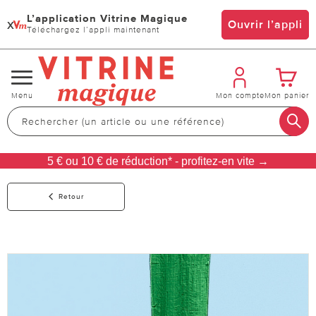
L’application Vitrine Magique
x
Ouvrir l’appli
Téléchargez l’appli maintenant
Changer
Menu
Mon compte
Mon panier
de
navigation
5 € ou 10 € de réduction* - profitez-en vite →
Retour