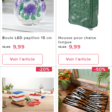
Boule LED papillon 15 cm
Housse pour chaise
longue
9,99
9,99
19,99
19,99
Voir l’article
Voir l’article
-20%
-50%