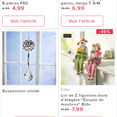
6 pièces FSC
genou, beige T S/M
4,99
6,99
6,99
19,99
Voir l’article
Voir l’article
-46%
Eldo
Suspension cristal
Lot de 2 figurines bord
d’ètagère "Couple de
moutons" Eldo
7,99
14,99