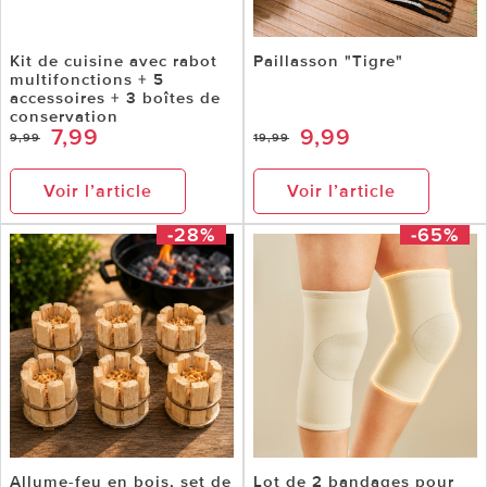
Kit de cuisine avec rabot
Paillasson "Tigre"
multifonctions + 5
accessoires + 3 boîtes de
conservation
7,99
9,99
9,99
19,99
Voir l’article
Voir l’article
-28%
-65%
Allume-feu en bois, set de
Lot de 2 bandages pour