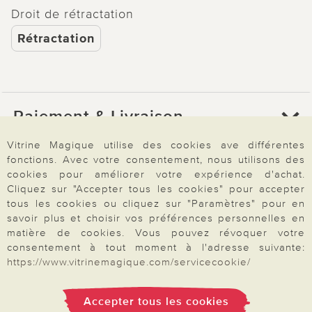
Droit de rétractation
Rétractation
Paiement & Livraison
Vitrine Magique utilise des cookies ave différentes
fonctions. Avec votre consentement, nous utilisons des
À propos de nous
cookies pour améliorer votre expérience d'achat.
Cliquez sur "Accepter tous les cookies" pour accepter
tous les cookies ou cliquez sur "Paramètres" pour en
Besoin d'aide?
savoir plus et choisir vos préférences personnelles en
matière de cookies. Vous pouvez révoquer votre
consentement à tout moment à l'adresse suivante:
https://www.vitrinemagique.com/servicecookie/
Mentions légales
|
CGV
|
Données & liberté
|
Vie privée & cookies
Prix en Euro, TVA légale incluse
©2026 Vitrine Magique
Accepter tous les cookies