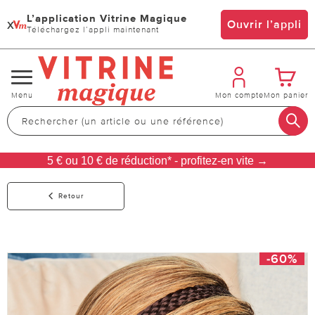
L’application Vitrine Magique
x
Ouvrir l’appli
Téléchargez l’appli maintenant
Changer
Menu
Mon compte
Mon panier
de
navigation
5 € ou 10 € de réduction* - profitez-en vite →
Retour
-60%