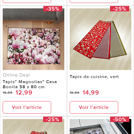
-35%
-25%
Online Deal
Tapis de cuisine, vert
Tapis" Magnolias" Casa
Bonita 58 x 80 cm
12,99
14,99
19,99
19,99
Voir l’article
Voir l’article
-25%
-50%