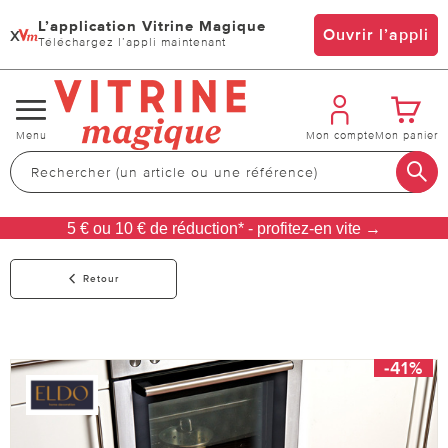
L’application Vitrine Magique
x
Ouvrir l’appli
Téléchargez l’appli maintenant
Changer
Menu
Mon compte
Mon panier
de
navigation
5 € ou 10 € de réduction* - profitez-en vite →
Retour
-41%