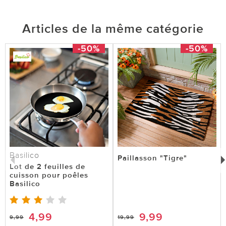
le 16.04.2025
sur Caroline de Noisy le Grand
Articles de la même catégorie
Superbe tapis "coqs" pour décoration
-50%
-50%
cuisine
Ce tapis est vraiment ultra-coloré et sympa pour
décorer une cuisine. La taille est suffisamment
longue pour aller devant un évier ou un meuble
de cuisine. Le design est vraiment très réussi.
Merci à Vitrine Magique de toujours nous
dénicher des produits sympa et pratiques.
Basilico
Paillasson "Tigre"
Lot de 2 feuilles de
cuisson pour poêles
1 sur 1 ont trouvé cette évaluation utile.
Basilico
utile
pas utile
4,99
9,99
9,99
19,99