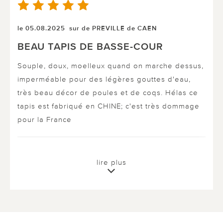
le 05.08.2025
sur de PREVILLE de CAEN
BEAU TAPIS DE BASSE-COUR
Souple, doux, moelleux quand on marche dessus,
imperméable pour des légères gouttes d'eau,
très beau décor de poules et de coqs. Hélas ce
tapis est fabriqué en CHINE; c'est très dommage
pour la France
0 sur 0 ont trouvé cette évaluation utile.
lire plus
utile
pas utile