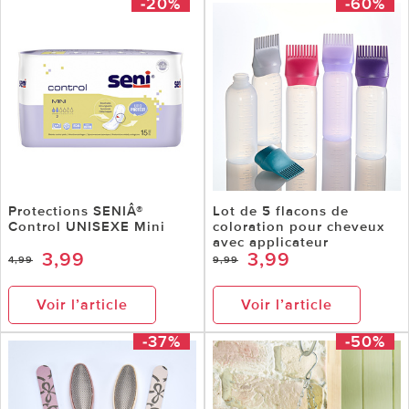
-20%
-60%
Protections SENIÂ®
Lot de 5 flacons de
Control UNISEXE Mini
coloration pour cheveux
avec applicateur
3,99
3,99
4,99
9,99
Voir l’article
Voir l’article
-37%
-50%