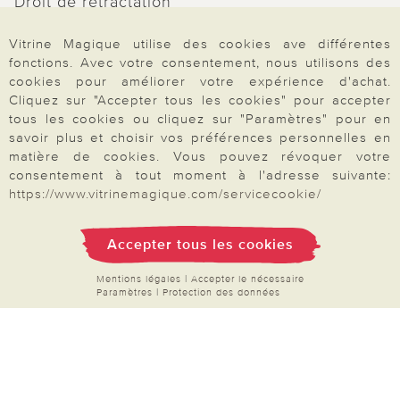
Droit de rétractation
Rétractation
Vitrine Magique utilise des cookies ave différentes
fonctions. Avec votre consentement, nous utilisons des
cookies pour améliorer votre expérience d'achat.
Cliquez sur "Accepter tous les cookies" pour accepter
tous les cookies ou cliquez sur "Paramètres" pour en
Paiement & Livraison
savoir plus et choisir vos préférences personnelles en
matière de cookies. Vous pouvez révoquer votre
consentement à tout moment à l'adresse suivante:
https://www.vitrinemagique.com/servicecookie/
À propos de nous
Accepter tous les cookies
Besoin d'aide?
Mentions légales
|
Accepter le nécessaire
Paramètres
|
Protection des données
Mentions légales
|
CGV
|
Données & liberté
|
Vie privée & cookies
Prix en Euro, TVA légale incluse
©2026 Vitrine Magique