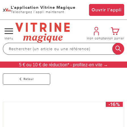
L’application Vitrine Magique
x
Ouvrir l’appli
Téléchargez l’appli maintenant
Changer
Menu
Mon compte
Mon panier
de
navigation
5 € ou 10 € de réduction* - profitez-en vite →
Retour
-16%